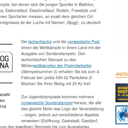
mpfe, bei denen sich die jungen Sportler in Biathlon,
y, Eiskunstlauf, Eisschnelllauf, Rodeln, Freestyle und
enen Sportarten messen, an exakt dem gleichen Ort
reignisses ist der Luchs mit Namen „Sjogg“, zu deutsch
Die
tschechische
und die
norwegische Post
ehren die Wettkämpfe in ihrem Land mit der
Ausgabe von Sonderstempeln. Den
tschechischen Stempel zu den
Winter
wettkämpfen der Postmitarbeiter
(Stempelnummer 2) erhalten Sie bis zum 4.
ANZE
Februar bei: pošta 530 02 Pardubice 2!
Machen Sie Ihren Beleg mit 25 Kc frei!
ezahl
Zur Jugendolympiade kommen mehrere
den
norwegische Sonderstempel
heraus, die alle
016.
das gleiche Motiv das Logo der Veranstaltung
– zeigen, jedoch auf verschiedene Aspekte
verweisen (Eröffnung, Gaststadt, Gastdorf,
lung des jeweiligen Stempels bis zum Ausgabetag.