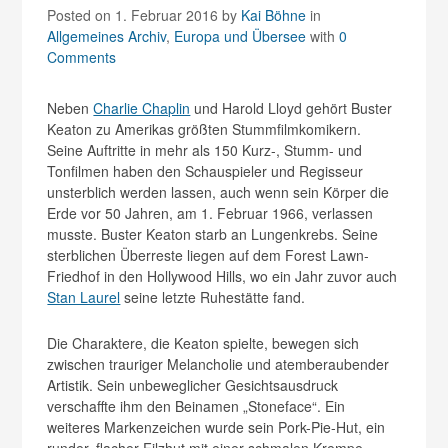
Posted on 1. Februar 2016
by
Kai Böhne
in
Allgemeines Archiv
,
Europa und Übersee
with
0
Comments
Neben
Charlie Chaplin
und Harold Lloyd gehört Buster
Keaton zu Amerikas größten Stummfilmkomikern.
Seine Auftritte in mehr als 150 Kurz-, Stumm- und
Tonfilmen haben den Schauspieler und Regisseur
unsterblich werden lassen, auch wenn sein Körper die
Erde vor 50 Jahren, am 1. Februar 1966, verlassen
musste. Buster Keaton starb an Lungenkrebs. Seine
sterblichen Überreste liegen auf dem Forest Lawn-
Friedhof in den Hollywood Hills, wo ein Jahr zuvor auch
Stan Laurel
seine letzte Ruhestätte fand.
Die Charaktere, die Keaton spielte, bewegen sich
zwischen trauriger Melancholie und atemberaubender
Artistik. Sein unbeweglicher Gesichtsausdruck
verschaffte ihm den Beinamen „Stoneface“. Ein
weiteres Markenzeichen wurde sein Pork-Pie-Hut, ein
runder, flacher Filzhut mit einer schmalen Krempe,