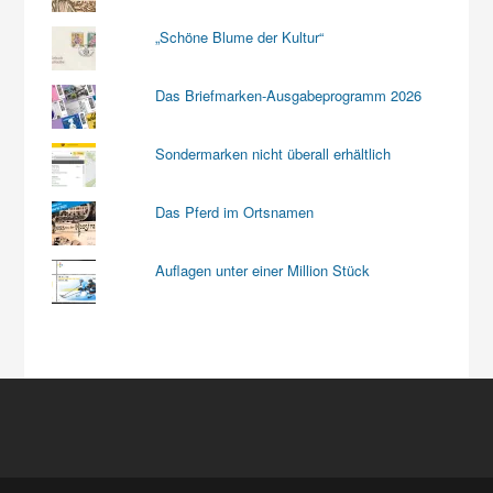
„Schöne Blume der Kultur“
Das Briefmarken-Ausgabeprogramm 2026
Sondermarken nicht überall erhältlich
Das Pferd im Ortsnamen
Auflagen unter einer Million Stück