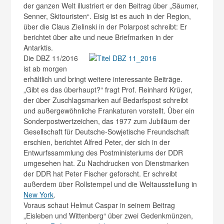
der ganzen Welt illustriert er den Beitrag über „Säumer,
Senner, Skitouristen“. Eisig ist es auch in der Region,
über die Claus Zielinski in der Polarpost schreibt: Er
berichtet über alte und neue Briefmarken in der
Antarktis.
Die DBZ 11/2016
ist ab morgen
erhältlich und bringt weitere interessante Beiträge.
„Gibt es das überhaupt?“ fragt Prof. Reinhard Krüger,
der über Zuschlagsmarken auf Bedarfspost schreibt
und außergewöhnliche Frankaturen vorstellt. Über ein
Sonderpostwertzeichen, das 1977 zum Jubiläum der
Gesellschaft für Deutsche-Sowjetische Freundschaft
erschien, berichtet Alfred Peter, der sich in der
Entwurfssammlung des Postministeriums der DDR
umgesehen hat. Zu Nachdrucken von Dienstmarken
der DDR hat Peter Fischer geforscht. Er schreibt
außerdem über Rollstempel und die Weltausstellung in
New York
.
Voraus schaut Helmut Caspar in seinem Beitrag
„Eisleben und Wittenberg“ über zwei Gedenkmünzen,