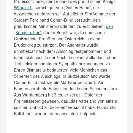
Professor Lauer, der Leibarzt des preußischen Königs,
Wilhelm I.
, sprach gar von „Gottes Hand“, die
dazwischen gefahren sei. Auf offener Straße hatte der
Student Ferdinand Cohen-Blind versucht, den
preußischen Ministerpräsidenten zu erschießen,
den
„Kriegstreiber“
, der im Begriff war, die deutschen
Großmächte Preußen und Österreich in einen
Bruderkrieg zu stürzen. Der Attentäter wurde
unmittelbar nach dem Anschlag festgenommen und
nahm sich noch in der Nacht in seiner Zelle das Leben.
Trotz einiger spontaner Sympathiebekundungen zu
Ehren Bismarcks bedauerten viele Menschen das
Scheitern des Anschlags. In Süddeutschland wurde
Cohen-Blind fast wie ein Märtyrer betrauert. Von
Blumen gerahmte Fotos standen in den Schaufenstern.
Aus Württemberg hieß es, er sei ein „Opfer der
Freiheitsliebe“ gewesen, das „das Vaterland von einem
solchen Unhold zu befreien“ versucht habe. Bismarcks
Beliebtheit war auf dem absoluten Tiefpunkt.