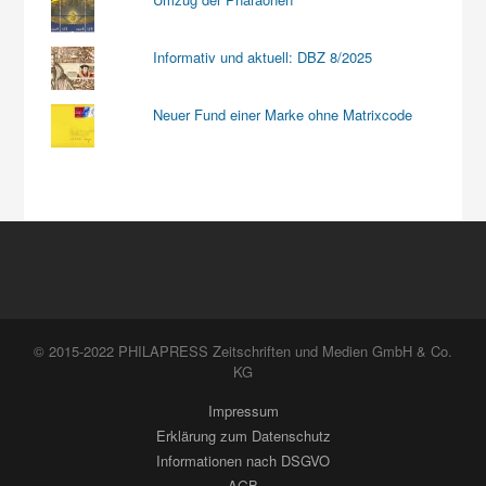
Informativ und aktuell: DBZ 8/2025
Neuer Fund einer Marke ohne Matrixcode
© 2015-2022 PHILAPRESS Zeitschriften und Medien GmbH & Co.
KG
Impressum
Erklärung zum Datenschutz
Informationen nach DSGVO
AGB