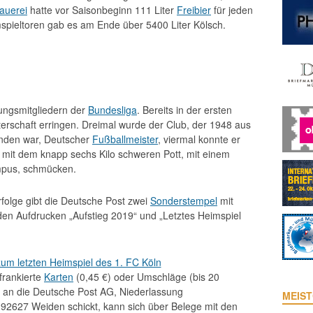
auerei
hatte vor Saisonbeginn 111 Liter
Freibier
für jeden
mspieltoren gab es am Ende über 5400 Liter Kölsch.
ungsmitgliedern der
Bundesliga
. Bereits in der ersten
sterschaft erringen. Dreimal wurde der Club, der 1948 aus
nden war, Deutscher
Fußballmeister
, viermal konnte er
 mit dem knapp sechs Kilo schweren Pott, mit einem
mpus, schmücken.
rfolge gibt die Deutsche Post zwei
Sonderstempel
mit
n Aufdrucken „Aufstieg 2019“ und „Letztes Heimspiel
frankierte
Karten
(0,45 €) oder Umschläge (bis 20
 an die Deutsche Post AG, Niederlassung
MEIST
, 92627 Weiden schickt, kann sich über Belege mit den