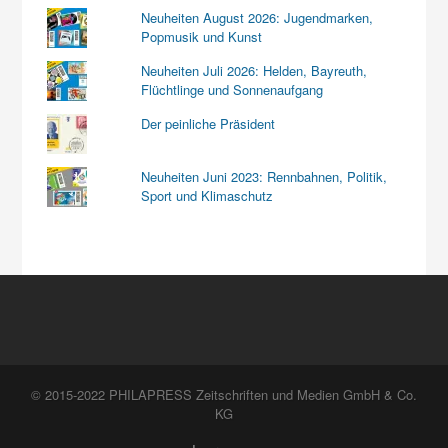
Neuheiten August 2026: Jugendmarken,
Popmusik und Kunst
Neuheiten Juli 2026: Helden, Bayreuth,
Flüchtlinge und Sonnenaufgang
Der peinliche Präsident
Neuheiten Juni 2023: Rennbahnen, Politik,
Sport und Klimaschutz
© 2015-2022 PHILAPRESS Zeitschriften und Medien GmbH & Co.
KG