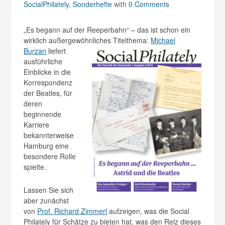
SocialPhilately
,
Sonderhefte
with
0 Comments
„Es begann auf der Reeperbahn“ – das ist schon ein
wirklich außergewöhnliches Titelthema:
Michael
Burzan
liefert
ausführliche
Einblicke in die
Korrespondenz
der Beatles, für
deren
beginnende
Karriere
bekannterweise
Hamburg eine
besondere Rolle
spielte.
Lassen Sie sich
aber zunächst
von
Prof. Richard Zimmerl
aufzeigen, was die Social
Philately für Schätze zu bieten hat, was den Reiz dieses