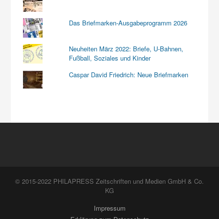
Das Briefmarken-Ausgabeprogramm 2026
Neuheiten März 2022: Briefe, U-Bahnen,
Fußball, Soziales und Kinder
Caspar David Friedrich: Neue Briefmarken
© 2015-2022 PHILAPRESS Zeitschriften und Medien GmbH & Co.
KG
Impressum