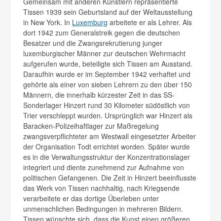
Gemeinsam mit anderen Künstlern repräsentierte
Tissen 1939 sein Geburtsland auf der Weltausstellung
in New York. In
Luxemburg
arbeitete er als Lehrer. Als
dort 1942 zum Generalstreik gegen die deutschen
Besatzer und die Zwangsrekrutierung junger
luxemburgischer Männer zur deutschen Wehrmacht
aufgerufen wurde, beteiligte sich Tissen am Ausstand.
Daraufhin wurde er im September 1942 verhaftet und
gehörte als einer von sieben Lehrern zu den über 150
Männern, die innerhalb kürzester Zeit in das SS-
Sonderlager Hinzert rund 30 Kilometer südöstlich von
Trier verschleppt wurden. Ursprünglich war Hinzert als
Baracken-Polizeihaftlager zur Maßregelung
zwangsverpflichteter am Westwall eingesetzter Arbeiter
der Organisation Todt errichtet worden. Später wurde
es in die Verwaltungsstruktur der Konzentrationslager
integriert und diente zunehmend zur Aufnahme von
politischen Gefangenen. Die Zeit in Hinzert beeinflusste
das Werk von Tissen nachhaltig, nach Kriegsende
verarbeitete er das dortige Überleben unter
unmenschlichen Bedingungen in mehreren Bildern.
Tissen wünschte sich, dass die Kunst einen größeren