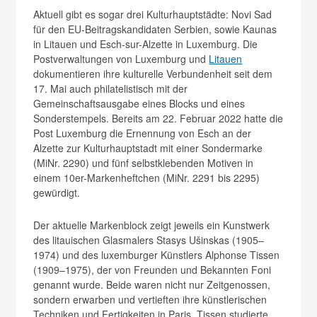
Aktuell gibt es sogar drei Kulturhauptstädte: Novi Sad
für den EU-Beitragskandidaten Serbien, sowie Kaunas
in Litauen und Esch-sur-Alzette in Luxemburg. Die
Postverwaltungen von Luxemburg und
Litauen
dokumentieren ihre kulturelle Verbundenheit seit dem
17. Mai auch philatelistisch mit der
Gemeinschaftsausgabe eines Blocks und eines
Sonderstempels. Bereits am 22. Februar 2022 hatte die
Post Luxemburg die Ernennung von Esch an der
Alzette zur Kulturhauptstadt mit einer Sondermarke
(MiNr. 2290) und fünf selbstklebenden Motiven in
einem 10er-Markenheftchen (MiNr. 2291 bis 2295)
gewürdigt.
Der aktuelle Markenblock zeigt jeweils ein Kunstwerk
des litauischen Glasmalers Stasys Ušinskas (1905–
1974) und des luxemburger Künstlers Alphonse Tissen
(1909–1975), der von Freunden und Bekannten Foni
genannt wurde. Beide waren nicht nur Zeitgenossen,
sondern erwarben und vertieften ihre künstlerischen
Techniken und Fertigkeiten in Paris. Tissen studierte