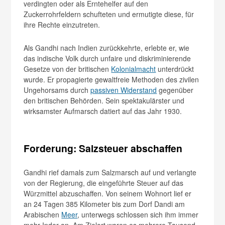
verdingten oder als Erntehelfer auf den
Zuckerrohrfeldern schufteten und ermutigte diese, für
ihre Rechte einzutreten.
Als Gandhi nach Indien zurückkehrte, erlebte er, wie
das indische Volk durch unfaire und diskriminierende
Gesetze von der britischen
Kolonialmacht
unterdrückt
wurde. Er propagierte gewaltfreie Methoden des zivilen
Ungehorsams durch
passiven Widerstand
gegenüber
den britischen Behörden. Sein spektakulärster und
wirksamster Aufmarsch datiert auf das Jahr 1930.
Forderung: Salzsteuer abschaffen
Gandhi rief damals zum Salzmarsch auf und verlangte
von der Regierung, die eingeführte Steuer auf das
Würzmittel abzuschaffen. Von seinem Wohnort lief er
an 24 Tagen 385 Kilometer bis zum Dorf Dandi am
Arabischen
Meer
, unterwegs schlossen sich ihm immer
mehr Inder an. Am Zielort waren es mehrere Tausend.