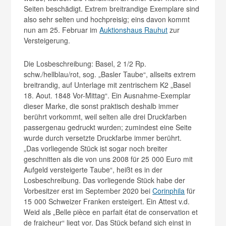
Seiten beschädigt. Extrem breitrandige Exemplare sind
also sehr selten und hochpreisig; eins davon kommt
nun am 25. Februar im
Auktionshaus Rauhut
zur
Versteigerung.
Die Losbeschreibung: Basel, 2 1/2 Rp.
schw./hellblau/rot, sog. „Basler Taube“, allseits extrem
breitrandig, auf Unterlage mit zentrischem K2 „Basel
18. Aout. 1848 Vor-Mittag“. Ein Ausnahme-Exemplar
dieser Marke, die sonst praktisch deshalb immer
berührt vorkommt, weil selten alle drei Druckfarben
passergenau gedruckt wurden; zumindest eine Seite
wurde durch versetzte Druckfarbe immer berührt.
„Das vorliegende Stück ist sogar noch breiter
geschnitten als die von uns 2008 für 25 000 Euro mit
Aufgeld versteigerte Taube“, heißt es in der
Losbeschreibung. Das vorliegende Stück habe der
Vorbesitzer erst im September 2020 bei
Corinphila
für
15 000 Schweizer Franken ersteigert. Ein Attest v.d.
Weid als „Belle pièce en parfait état de conservation et
de fraicheur“ liegt vor. Das Stück befand sich einst in