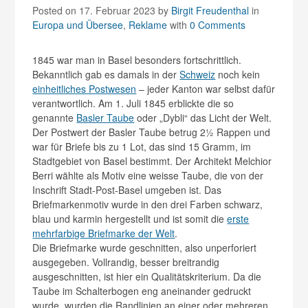
Posted on 17. Februar 2023
by
Birgit Freudenthal
in
Europa und Übersee
,
Reklame
with
0 Comments
1845 war man in Basel besonders fortschrittlich.
Bekanntlich gab es damals in der
Schweiz
noch kein
einheitliches Postwesen
– jeder Kanton war selbst dafür
verantwortlich. Am 1. Juli 1845 erblickte die so
genannte
Basler Taube
oder „Dybli“ das Licht der Welt.
Der Postwert der Basler Taube betrug 2½ Rappen und
war für Briefe bis zu 1 Lot, das sind 15 Gramm, im
Stadtgebiet von Basel bestimmt. Der Architekt Melchior
Berri wählte als Motiv eine weisse Taube, die von der
Inschrift Stadt-Post-Basel umgeben ist. Das
Briefmarkenmotiv wurde in den drei Farben schwarz,
blau und karmin hergestellt und ist somit die
erste
mehrfarbige Briefmarke der Welt
.
Die Briefmarke wurde geschnitten, also unperforiert
ausgegeben. Vollrandig, besser breitrandig
ausgeschnitten, ist hier ein Qualitätskriterium. Da die
Taube im Schalterbogen eng aneinander gedruckt
wurde, wurden die Randlinien an einer oder mehreren