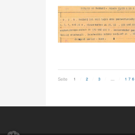
Seite
1
2
3
…
17