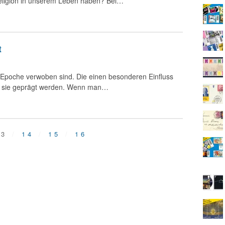
Religion in unserem Leben haben? Bei…
t
er Epoche verwoben sind. Die einen besonderen Einfluss
h sie geprägt werden. Wenn man…
13
14
15
16