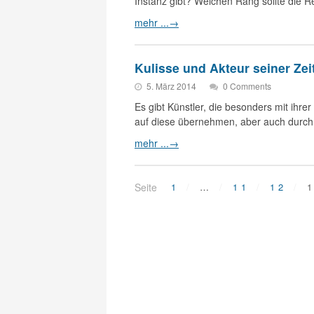
Instanz gibt? Welchen Rang sollte die 
mehr ...
→
Kulisse und Akteur seiner Zei
5. März 2014
0 Comments
Es gibt Künstler, die besonders mit ihr
auf diese übernehmen, aber auch durc
mehr ...
→
Seite
1
…
11
12