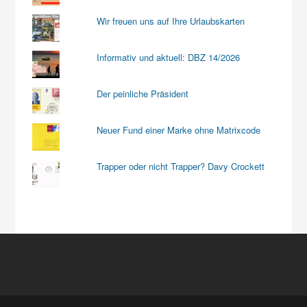
Wir freuen uns auf Ihre Urlaubskarten
Informativ und aktuell: DBZ 14/2026
Der peinliche Präsident
Neuer Fund einer Marke ohne Matrixcode
Trapper oder nicht Trapper? Davy Crockett