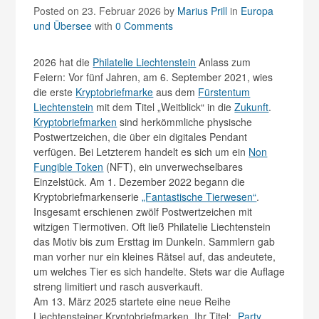
Posted on 23. Februar 2026
by
Marius Prill
in
Europa
und Übersee
with
0 Comments
2026 hat die
Philatelie Liechtenstein
Anlass zum
Feiern: Vor fünf Jahren, am 6. September 2021, wies
die erste
Kryptobriefmarke
aus dem
Fürstentum
Liechtenstein
mit dem Titel „Weitblick“ in die
Zukunft
.
Kryptobriefmarken
sind herkömmliche physische
Postwertzeichen, die über ein digitales Pendant
verfügen. Bei Letzterem handelt es sich um ein
Non
Fungible Token
(NFT), ein unverwechselbares
Einzelstück. Am 1. Dezember 2022 begann die
Kryptobriefmarkenserie
„Fantastische Tierwesen“
.
Insgesamt erschienen zwölf Postwertzeichen mit
witzigen Tiermotiven. Oft ließ Philatelie Liechtenstein
das Motiv bis zum Ersttag im Dunkeln. Sammlern gab
man vorher nur ein kleines Rätsel auf, das andeutete,
um welches Tier es sich handelte. Stets war die Auflage
streng limitiert und rasch ausverkauft.
Am 13. März 2025 startete eine neue Reihe
Liechtensteiner Kryptobriefmarken. Ihr Titel:
„Party