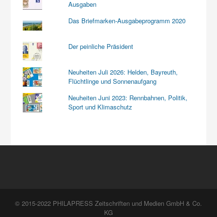
Ausgaben
Das Briefmarken-Ausgabeprogramm 2020
Der peinliche Präsident
Neuheiten Juli 2026: Helden, Bayreuth,
Flüchtlinge und Sonnenaufgang
Neuheiten Juni 2023: Rennbahnen, Politik,
Sport und Klimaschutz
© 2015-2022 PHILAPRESS Zeitschriften und Medien GmbH & Co.
KG