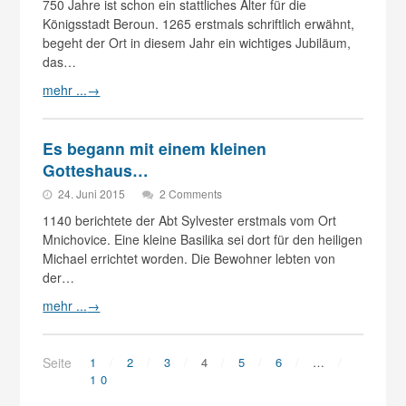
750 Jahre ist schon ein stattliches Alter für die
Königsstadt Beroun. 1265 erstmals schriftlich erwähnt,
begeht der Ort in diesem Jahr ein wichtiges Jubiläum,
das…
mehr ...
→
Es begann mit einem kleinen
Gotteshaus…
24. Juni 2015
2 Comments
1140 berichtete der Abt Sylvester erstmals vom Ort
Mnichovice. Eine kleine Basilika sei dort für den heiligen
Michael errichtet worden. Die Bewohner lebten von
der…
mehr ...
→
Seite
1
2
3
4
5
6
…
10