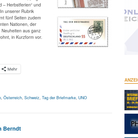
d – Herbstferien“ und
In unserer Rubrik
amt fünf Seiten zudem
inten Nationen, der
re Neuheiten aus ganz
ohnt, in Kurzform vor.
Mehr
ANZE
n
,
Österreich
,
Schweiz
,
Tag der Briefmarke
,
UNO
n Berndt