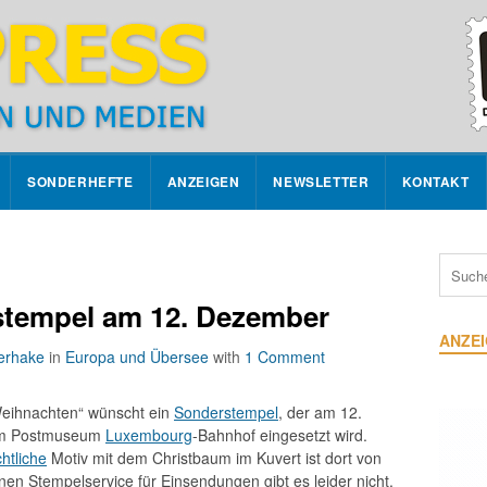
SONDERHEFTE
ANZEIGEN
NEWSLETTER
KONTAKT
tempel am 12. Dezember
ANZE
erhake
in
Europa und Übersee
with
1 Comment
Weihnachten“ wünscht ein
Sonderstempel
, der am 12.
im Postmuseum
Luxembourg
-Bahnhof eingesetzt wird.
htliche
Motiv mit dem Christbaum im Kuvert ist dort von
inen Stempelservice für Einsendungen gibt es leider nicht,