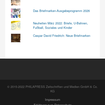
Das Briefmarken-Ausgabeprogramm 2026
Neuheiten März 2022: Briefe, U-Bahnen,
Fußball, Soziales und Kinder
Caspar David Friedrich: Neue Briefmarken
© 2015-2022 PHILAPRESS Zeitschriften und Medien GmbH & Co.
KG
Impressum
Erklärung zum Datenschutz