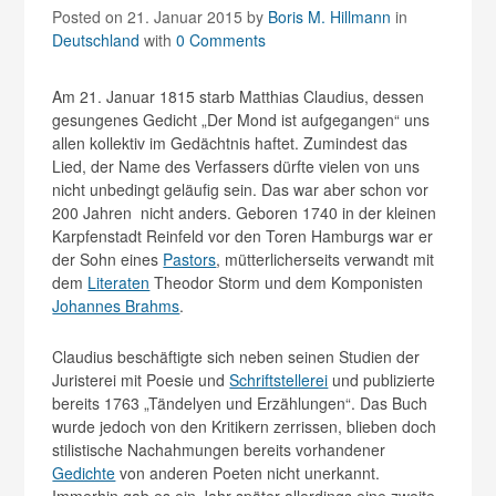
Posted on 21. Januar 2015
by
Boris M. Hillmann
in
Deutschland
with
0 Comments
Am 21. Januar 1815 starb Matthias Claudius, dessen
gesungenes Gedicht „Der Mond ist aufgegangen“ uns
allen kollektiv im Gedächtnis haftet. Zumindest das
Lied, der Name des Verfassers dürfte vielen von uns
nicht unbedingt geläufig sein. Das war aber schon vor
200 Jahren nicht anders. Geboren 1740 in der kleinen
Karpfenstadt Reinfeld vor den Toren Hamburgs war er
der Sohn eines
Pastors
, mütterlicherseits verwandt mit
dem
Literaten
Theodor Storm und dem Komponisten
Johannes Brahms
.
Claudius beschäftigte sich neben seinen Studien der
Juristerei mit Poesie und
Schriftstellerei
und publizierte
bereits 1763 „Tändelyen und Erzählungen“. Das Buch
wurde jedoch von den Kritikern zerrissen, blieben doch
stilistische Nachahmungen bereits vorhandener
Gedichte
von anderen Poeten nicht unerkannt.
Immerhin gab es ein Jahr später allerdings eine zweite