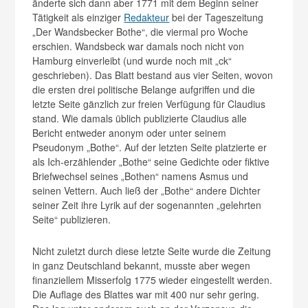
änderte sich dann aber 1771 mit dem Beginn seiner
Tätigkeit als einziger
Redakteur
bei der Tageszeitung
„Der Wandsbecker Bothe“, die viermal pro Woche
erschien. Wandsbeck war damals noch nicht von
Hamburg einverleibt (und wurde noch mit „ck“
geschrieben). Das Blatt bestand aus vier Seiten, wovon
die ersten drei politische Belange aufgriffen und die
letzte Seite gänzlich zur freien Verfügung für Claudius
stand. Wie damals üblich publizierte Claudius alle
Bericht entweder anonym oder unter seinem
Pseudonym „Bothe“. Auf der letzten Seite platzierte er
als Ich-erzählender „Bothe“ seine Gedichte oder fiktive
Briefwechsel seines „Bothen“ namens Asmus und
seinen Vettern. Auch ließ der „Bothe“ andere Dichter
seiner Zeit ihre Lyrik auf der sogenannten „gelehrten
Seite“ publizieren.
Nicht zuletzt durch diese letzte Seite wurde die Zeitung
in ganz Deutschland bekannt, musste aber wegen
finanziellem Misserfolg 1775 wieder eingestellt werden.
Die Auflage des Blattes war mit 400 nur sehr gering.