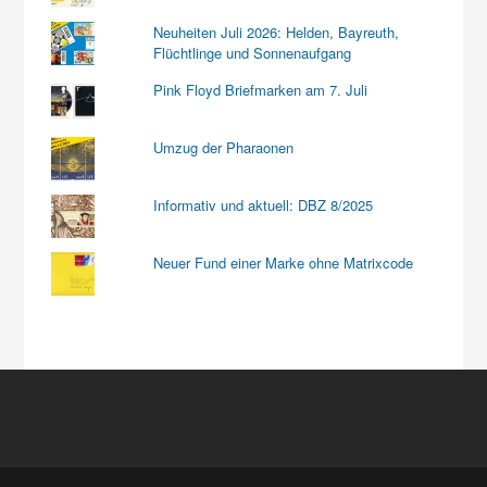
Neuheiten Juli 2026: Helden, Bayreuth,
Flüchtlinge und Sonnenaufgang
Pink Floyd Briefmarken am 7. Juli
Umzug der Pharaonen
Informativ und aktuell: DBZ 8/2025
Neuer Fund einer Marke ohne Matrixcode