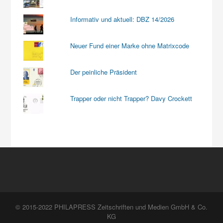
Informativ und aktuell: DBZ 14/2026
Neuer Fund einer Marke ohne Matrixcode
Der peinliche Präsident
Trapper oder nicht Trapper? Davy Crockett
© 2015-2022 PHILAPRESS Zeitschriften und Medien GmbH & Co.
KG