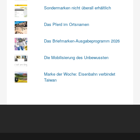
Sondermarken nicht überall erhältlich
Das Pferd im Ortsnamen
Das Briefmarken-Ausgabeprogramm 2026
Die Mobilisierung des Unbewussten
Marke der Woche: Eisenbahn verbindet
Taiwan