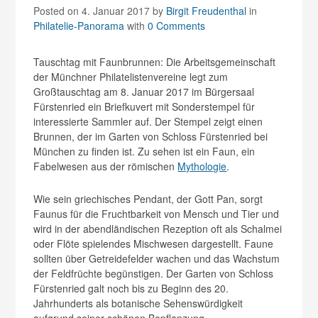
Posted on 4. Januar 2017
by
Birgit Freudenthal
in
Philatelie-Panorama
with
0 Comments
Tauschtag mit Faunbrunnen: Die Arbeitsgemeinschaft
der Münchner Philatelistenvereine legt zum
Großtauschtag am 8. Januar 2017 im Bürgersaal
Fürstenried ein Briefkuvert mit Sonderstempel für
interessierte Sammler auf. Der Stempel zeigt einen
Brunnen, der im Garten von Schloss Fürstenried bei
München zu finden ist. Zu sehen ist ein Faun, ein
Fabelwesen aus der römischen
Mythologie
.
Wie sein griechisches Pendant, der Gott Pan, sorgt
Faunus für die Fruchtbarkeit von Mensch und Tier und
wird in der abendländischen Rezeption oft als Schalmei
oder Flöte spielendes Mischwesen dargestellt. Faune
sollten über Getreidefelder wachen und das Wachstum
der Feldfrüchte begünstigen. Der Garten von Schloss
Fürstenried galt noch bis zu Beginn des 20.
Jahrhunderts als botanische Sehenswürdigkeit
aufgrund seiner schönen Bepflanzung.