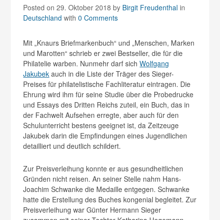
Posted on 29. Oktober 2018
by
Birgit Freudenthal
in
Deutschland
with
0 Comments
Mit „Knaurs Briefmarkenbuch“ und „Menschen, Marken
und Marotten“ schrieb er zwei Bestseller, die für die
Philatelie warben. Nunmehr darf sich
Wolfgang
Jakubek
auch in die Liste der Träger des Sieger-
Preises für philatelistische Fachliteratur eintragen. Die
Ehrung wird ihm für seine Studie über die Probedrucke
und Essays des Dritten Reichs zuteil, ein Buch, das in
der Fachwelt Aufsehen erregte, aber auch für den
Schulunterricht bestens geeignet ist, da Zeitzeuge
Jakubek darin die Empfindungen eines Jugendlichen
detailliert und deutlich schildert.
Zur Preisverleihung konnte er aus gesundheitlichen
Gründen nicht reisen. An seiner Stelle nahm Hans-
Joachim Schwanke die Medaille entgegen. Schwanke
hatte die Erstellung des Buches kongenial begleitet. Zur
Preisverleihung war Günter Hermann Sieger
zusammen mit seiner Tochter Katharina Hegemann