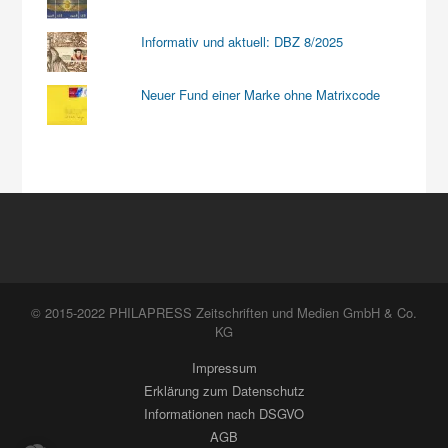
Informativ und aktuell: DBZ 8/2025
Neuer Fund einer Marke ohne Matrixcode
© 2015-2022 PHILAPRESS Zeitschriften und Medien GmbH & Co.
KG
Impressum
Erklärung zum Datenschutz
Informationen nach DSGVO
AGB