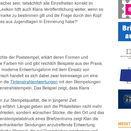
her sein, tatsächlich alle Einzelheiten korrekt im
exikon hilft auch Klans Veröffentlichung weiter, wenn es
fmarke zu bestimmen gilt und die Frage durch den Kopf
ch es aus Jugendtagen in Erinnerung habe?“
chichte der Poststempel, erkärt deren Formen und
e Farben hin und gibt reichlich Beispiele aus der Praxis.
ie moderne Entwertungsform mit dem Einsatz von
isch handelt es sich dabei zwar keineswegs um eine
en die
Tintenstrahlentwertungen
mit den Stempelungen
enstrahlstempeln. Das Beispiel zeigt, dass Klans
n zur Stempelqualität, die in jüngerer Zeit
erfährt. Längst geben sich die Philatelisten nicht mehr
ufrieden, sondern wünschen Stücke, die den Ort und das
nstempelabdruck eines Briefzentrums zeigt Klan die
MEIST
enfrankierter Sendungen anzutreffende Entwertung.
talische Stempel, die auf Ganzstücken erscheinen und