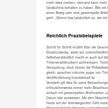
mehr alles merken, niemand kann mehr sic
Gedächtnis behalten zu haben. Wie ein L
einen Beleg oder eine gestempelte Brie
geht: „Stimmt das tatsächlich so, wie i
Reichlich Praxisbeispiele
Schritt für Schritt erzählt Klan die Ges
Einsatzzwecke, weist auf unterschiedlich
Selbstverständlich macht er auch auf d
Tintenstrahldruckern aufmerksam. Techn
Stempelung, doch setzen die Philatelist
gleich, sprechen mitunter sogar von Tint
Veröffentlichung brandaktuell ist.
Verstärkt gilt dies für seine Betrachtunge
erfreulicherweise immer mehr Beachtung 
einfach mit gestempelten Briefmarken z
Datum klar ausweisen. Mit dem Maschine
heute auf der überwiegenden Zahl mark
Wertvoll sind die Hinweise auf nichtpos