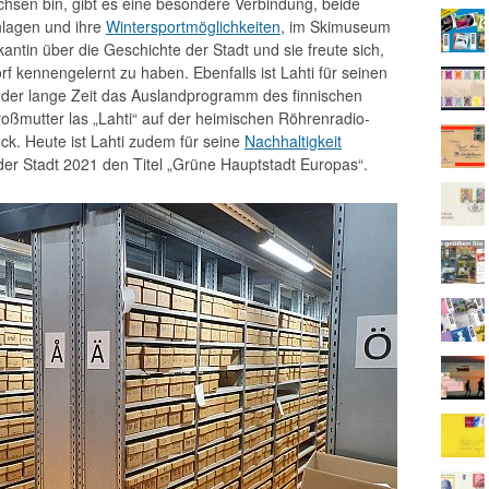
hsen bin, gibt es eine besondere Verbindung, beide
nlagen und ihre
Wintersportmöglichkeiten
, im Skimuseum
kantin über die Geschichte der Stadt und sie freute sich,
kennengelernt zu haben. Ebenfalls ist Lahti für seinen
der lange Zeit das Auslandprogramm des finnischen
roßmutter las „Lahti“ auf der heimischen Röhrenradio-
ck. Heute ist Lahti zudem für seine
Nachhaltigkeit
der Stadt 2021 den Titel „Grüne Hauptstadt Europas“.