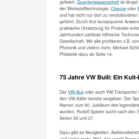
gefeiert.
Quantenwissenschaft
ist längst
der Werkstofftechnologie,
Chemie
oder
und hat nicht nur dort zu revolutionären 
geführt. Durch ihre konsequente Anwe
praktische Umsetzung für Produkte ents
Jahrhundert zahllose hilfreiche Technolo
Gesellschaft. Wir alle profitieren z.B. vo
Photonik und vielem mehr. Michael Schill
Philatelie dazu ab Seite 14.
75 Jahre VW Bulli: Ein Kult-
Der
VW-Bus
oder auch VW-Transporter 
den VW-Käfer bereits vergeben. Der Spitz
Namen zum 60. Jubiläum des legendäre
wurden. Rudolf Spieler sucht nach den S
Seiten 26 und 27.
Dazu gibt es Neuigkeiten, Auktionsberic
und vieles mehr. Was, das verrät Ihnen e