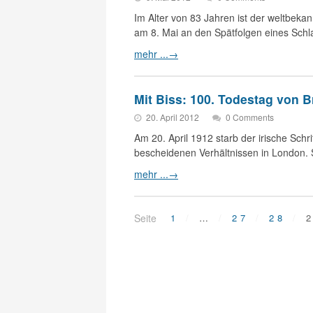
Im Alter von 83 Jahren ist der weltbeka
am 8. Mai an den Spätfolgen eines Sch
mehr ...
→
Mit Biss: 100. Todestag von 
20. April 2012
0 Comments
Am 20. April 1912 starb der irische Schr
bescheidenen Verhältnissen in London. 
mehr ...
→
Seite
1
…
27
28