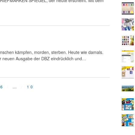
 BRIEFMARKEN SPIEGEL, der heute erscheint. Mit dem
 Menschen kämpfen, morden, sterben. Heute wie damals.
der neuen Ausgabe der DBZ eindrücklich und…
6
…
10