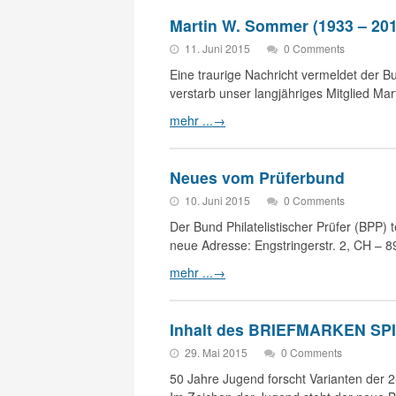
Martin W. Sommer (1933 – 201
11. Juni 2015
0 Comments
Eine traurige Nachricht vermeldet der Bu
verstarb unser langjähriges Mitglied M
mehr ...
→
Neues vom Prüferbund
10. Juni 2015
0 Comments
Der Bund Philatelistischer Prüfer (BPP) t
neue Adresse: Engstringerstr. 2, CH – 
mehr ...
→
Inhalt des BRIEFMARKEN SPI
29. Mai 2015
0 Comments
50 Jahre Jugend forscht Varianten der