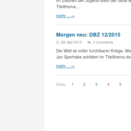
Im Zeichen der Jugend steht der neue
Titelthema…
mehr ...
→
Morgen neu: DBZ 12/2015
28. Mai 2015
0 Comments
Die Welt ist voller furchtbarer Kriege.
Jan Sperhake schildert im Titelthema 
mehr ...
→
Seite
1
2
3
4
5