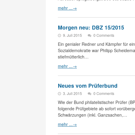
mehr ...
→
Morgen neu: DBZ 15/2015
9. Juli 2015
0 Comments
Ein genialer Redner und Kämpfer für ein
Sozialdemokratie war Philipp Scheidem
stiefmütterlich…
mehr ...
→
Neues vom Prüferbund
3. Juli 2015
0 Comments
Wie der Bund philatelistischer Prüfer (BP
folgende Prüfgebiete ab sofort vorüber
Schwärzungen (inkl. Ganzsachen,…
mehr ...
→