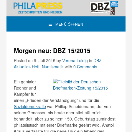
MENÜ ÖFFNEN
Morgen neu: DBZ 15/2015
Posted on 9. Juli 2015
by
Verena Leidig
in
DBZ -
Aktuelles Heft
,
Numismatik
with
0 Comments
Ein genialer
Redner und
Kämpfer für
einen „Frieden der Verständigung“ und für die
Sozialdemokratie
war Philipp Scheidemann, der von
seinen Genossen bis heute eher stiefmütterlich
behandelt, aber zu seinem 150. Geburtstag zumindest
philatelistisch mit einer Briefmarke geehrt wird. Anatol
Kraus verfasste für die neue DBZ ein lebendiges