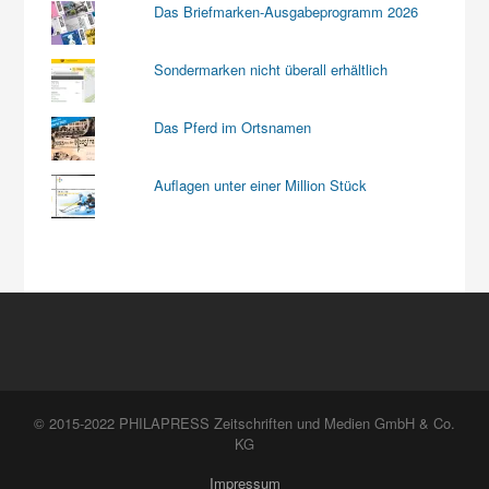
Das Briefmarken-Ausgabeprogramm 2026
Sondermarken nicht überall erhältlich
Das Pferd im Ortsnamen
Auflagen unter einer Million Stück
© 2015-2022 PHILAPRESS Zeitschriften und Medien GmbH & Co.
KG
Impressum