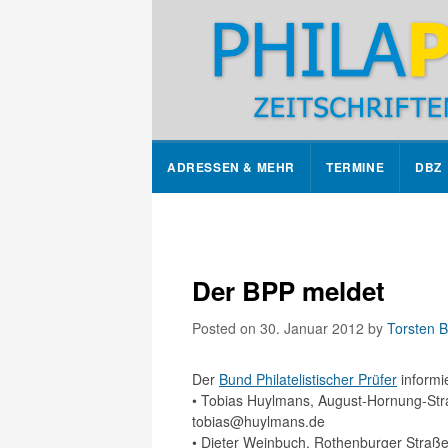
ADRESSEN & MEHR
TERMINE
DBZ
Der BPP meldet
Posted on 30. Januar 2012
by
Torsten B
Der
Bund Philatelistischer Prüfer
informi
• Tobias Huylmans, August-Hornung-Stra
tobias@huylmans.de
• Dieter Weinbuch, Rothenburger Straße