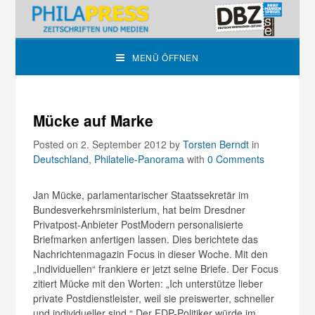
MENÜ ÖFFNEN
Mücke auf Marke
Posted on 2. September 2012
by
Torsten Berndt
in
Deutschland
,
Philatelie-Panorama
with
0 Comments
Jan Mücke, parlamentarischer Staatssekretär im
Bundesverkehrsministerium, hat beim Dresdner
Privatpost-Anbieter PostModern personalisierte
Briefmarken anfertigen lassen. Dies berichtete das
Nachrichtenmagazin Focus in dieser Woche. Mit den
„Individuellen“ frankiere er jetzt seine Briefe. Der Focus
zitiert Mücke mit den Worten: „Ich unterstütze lieber
private Postdienstleister, weil sie preiswerter, schneller
und individueller sind.“ Der FDP-Politiker würde im