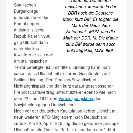
Werte der Dauerserie
Spanischen
erschienen, kursierte in der
Bürgerkriegs
DDR noch die Deutsche
unterstützte er den
Mark, kurz DM. Es folgten die
Kampf gegen
Mark der Deutschen
antistalinistische
Notenbank, MDN, und die
Republikaner. 1938
Mark der DDR, M. Die Marke
ging Ulbricht dann
zu 2 DM wurde denn auch
nach Moskau.
bald abgelöst, MiNr. 969.
Inwiefern er sich dort
am stalinistischen
Terror beteiligte, ist umstritten. Eindeutig kann man
sagen, dass Ulbricht mit sicherem Gespür stets auf
Stalins Linie lag. Den Deutsch-Sowjetischen
Nichtangriffspakt und den kurz darauf geschlossenen
Freundschaftsvertrag unterstützte er ebenso wie nach
dem 22. Juni 1941 den
Verteidigungskrieg
der
Sowjetunion gegen Deutschland.
Noch vor der deutschen Kapitulation kehrte Ulbricht mit
neun weiteren KPD-Mitgliedern nach Deutschland
zurück. Am 30. April 1945 flog die so genannte „Gruppe
Ulbricht“ an die Oder-Neiße-Linie, um dann am 2. Mai