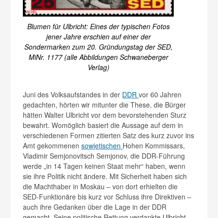
Blumen für Ulbricht: Eines der typischen Fotos
jener Jahre erschien auf einer der
Sondermarken zum 20. Gründungstag der SED,
MiNr. 1177 (alle Abbildungen Schwaneberger
Verlag)
Juni des Volksaufstandes in der
DDR
vor 60 Jahren
gedachten, hörten wir mitunter die These, die Bürger
hätten Walter Ulbricht vor dem bevorstehenden Sturz
bewahrt. Womöglich basiert die Aussage auf dem in
verschiedenen Formen zitierten Satz des kurz zuvor ins
Amt gekommenen
sowjetischen
Hohen Kommissars,
Vladimir Semjonovitsch Semjonov, die DDR-Führung
werde „in 14 Tagen keinen Staat mehr“ haben, wenn
sie ihre Politik nicht ändere. Mit Sicherheit haben sich
die Machthaber in Moskau – von dort erhielten die
SED-Funktionäre bis kurz vor Schluss ihre Direktiven –
auch ihre Gedanken über die Lage in der DDR
gemacht. Seine politische Rettung verdankte Ulbricht