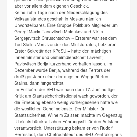
aber vor allem dem eigenen Geschick.
Keine zehn Tage nach der Niederschlagung des
Volksaufstandes geschah in Moskau nämlich
Unvorstellbares. Eine Gruppe Politbüro-Mitglieder um
Georgi Maximilianovitsch Malenkov und Nikita
Sergejevitsch Chruschtschov – Ersterer war seit dem
Tod Stalins Vorsitzender des Ministerrates, Letzterer
Erster Sekretär der KPdSU – hatte den mächtigen
Innenminister und Geheimdienstchef Lavrentij
Pavlovitsch Berija kurzerhand verhaften lassen. Im
Dezember wurde Berija, während des Terrors der
dreißiger Jahre einer der engsten Weggefährten
Stalins, dann hingerichtet.
Im Politbüro der SED war nach dem 17. Juni heftige
Kritik am Staatssicherheitsdienst wach geworden, der
die Erhebung ebenso wenig vorhergesehen hatte wie
die westlichen Geheimdienste. Der Minister für
Staatssicherheit, Wilhelm Zaisser, machte im Gegenzug
Ulbrichts bürokratischen Führungsstil für den Aufstand
verantwortlich. Unterstützung bekam er von Rudolf
Herrnstadt, dem Chefredakteur des SED-Zentralorgans