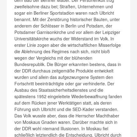
dem Bau der Berliner Mauer. Der Personenkult trug
zweifelsohne dazu bei; Straßen, Unternehmen und
sogar ein Berliner Sportstadion waren nach Ulbricht
benannt. Mit der Zerstörung historischer Bauten, unter
anderem der Schlösser in Berlin und Potsdam, der
Potsdamer Garnisonkirche und vor allem der Leipziger
Universitätskirche wuchs der Widerstand im Volk. In
erster Linie zogen aber die wirtschaftlichen Misserfolge
die Ablehnung des Regimes nach sich, nicht bloß
wegen der Vergleichs mit der blühenden
Bundesrepublik. Die Bürger erkannten bestens, dass in
der DDR durchaus zeitgemäße Produkte entwickelt
wurden und allein das aufgezwungene System den
Fortschritt beeinträchtigte oder gar verhinderte. Der
Ausbau des Staatssicherheitsdienstes und die
spätestens 1952 eingeleitete Wiederbewaffnung fanden
auf dem Rücken jener Werktätigen statt, als deren
Führung sich Ulbricht und die SED-Kader verstanden.
Das Volk wusste aber, dass die Herrscher Machthaber
von Moskaus Gnaden waren. Darüber machte sich in
der DDR wohl niemand Illusionen. In Moskau fiel
schließlich letztendlich die Entscheidung, Ulbricht durch