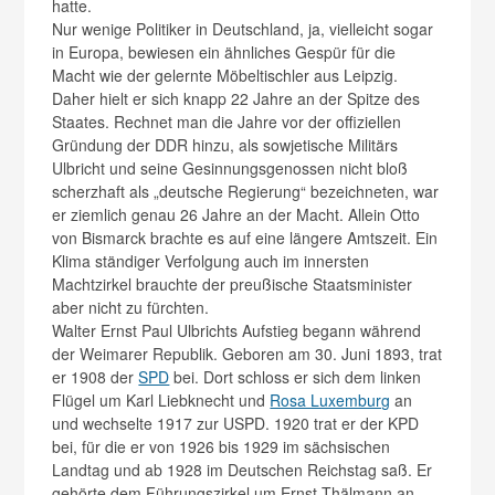
hatte.
Nur wenige Politiker in Deutschland, ja, vielleicht sogar
in Europa, bewiesen ein ähnliches Gespür für die
Macht wie der gelernte Möbeltischler aus Leipzig.
Daher hielt er sich knapp 22 Jahre an der Spitze des
Staates. Rechnet man die Jahre vor der offiziellen
Gründung der DDR hinzu, als sowjetische Militärs
Ulbricht und seine Gesinnungsgenossen nicht bloß
scherzhaft als „deutsche Regierung“ bezeichneten, war
er ziemlich genau 26 Jahre an der Macht. Allein Otto
von Bismarck brachte es auf eine längere Amtszeit. Ein
Klima ständiger Verfolgung auch im innersten
Machtzirkel brauchte der preußische Staatsminister
aber nicht zu fürchten.
Walter Ernst Paul Ulbrichts Aufstieg begann während
der Weimarer Republik. Geboren am 30. Juni 1893, trat
er 1908 der
SPD
bei. Dort schloss er sich dem linken
Flügel um Karl Liebknecht und
Rosa Luxemburg
an
und wechselte 1917 zur USPD. 1920 trat er der KPD
bei, für die er von 1926 bis 1929 im sächsischen
Landtag und ab 1928 im Deutschen Reichstag saß. Er
gehörte dem Führungszirkel um Ernst Thälmann an