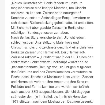
„Neues Deutschland“. Beide fanden im Politbüro
möglicherweise eine knappe Mehrheit, um Ulbricht
absetzen zu können. Zaisser hatte naturgemäß
Kontakte zu seinem Amtskollegen Berija. Inwiefern er
sich dessen Rückendeckung geholt hatte, ist umstritten.
Mit Sicherheit aber glaubte Zaisser, in Berija einen
mächtigen Bundesgenossen zu haben.
Nach Berijas Sturz versicherte sich Ulbricht jedoch
schleunigst der Unterstützung Malenkovs und
Chruschtschovs und zeichnete geschickt eine Linie von
Berija zu Zaisser und Herrnstadt. Der „Herrnstadt-
Zaisser-Fraktion“ – „Fraktion“ war in der SED eines der
schlimmsten Schimpfworte überhaupt – warf er eine
„kapitulantenhafte Haltung“ vor. Die übrigen Mitglieder
des Politbüros und des Zentralkomitees vermuteten zu
Recht, dass Ulbricht die Moskauer Linie vertrat. Zaisser
und Herrnstadt verloren ihre Ämter und ihre Sitze im
Politbüro und Zentralkomitee und wurden schließlich
auch aus der SED ausgeschlossen. Ulbricht dagegen
saß fester denn je im Sattel, bis ihn Erich Honecker
1971 stürzte – nachdem Moskau den Daumen gesenkt