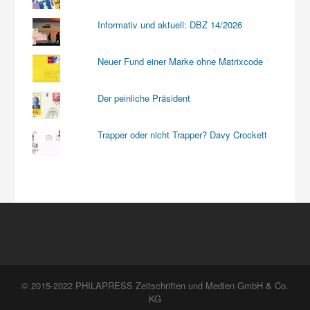
Informativ und aktuell: DBZ 14/2026
Neuer Fund einer Marke ohne Matrixcode
Der peinliche Präsident
Trapper oder nicht Trapper? Davy Crockett
© 2015-2022 PHILAPRESS Zeitschriften und Medien GmbH & Co.
KG