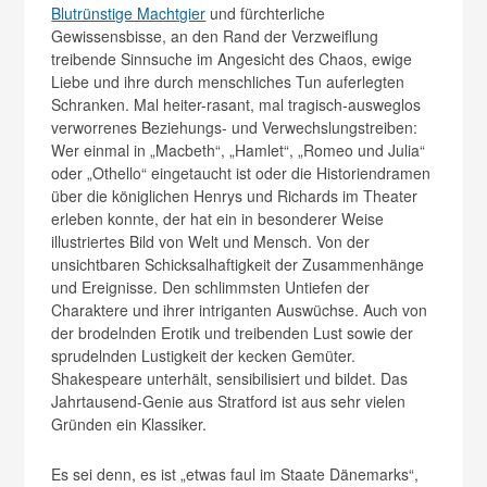
Blutrünstige Machtgier
und fürchterliche
Gewissensbisse, an den Rand der Verzweiflung
treibende Sinnsuche im Angesicht des Chaos, ewige
Liebe und ihre durch menschliches Tun auferlegten
Schranken. Mal heiter-rasant, mal tragisch-ausweglos
verworrenes Beziehungs- und Verwechslungstreiben:
Wer einmal in „Macbeth“, „Hamlet“, „Romeo und Julia“
oder „Othello“ eingetaucht ist oder die Historiendramen
über die königlichen Henrys und Richards im Theater
erleben konnte, der hat ein in besonderer Weise
illustriertes Bild von Welt und Mensch. Von der
unsichtbaren Schicksalhaftigkeit der Zusammenhänge
und Ereignisse. Den schlimmsten Untiefen der
Charaktere und ihrer intriganten Auswüchse. Auch von
der brodelnden Erotik und treibenden Lust sowie der
sprudelnden Lustigkeit der kecken Gemüter.
Shakespeare unterhält, sensibilisiert und bildet. Das
Jahrtausend-Genie aus Stratford ist aus sehr vielen
Gründen ein Klassiker.
Es sei denn, es ist „etwas faul im Staate Dänemarks“,