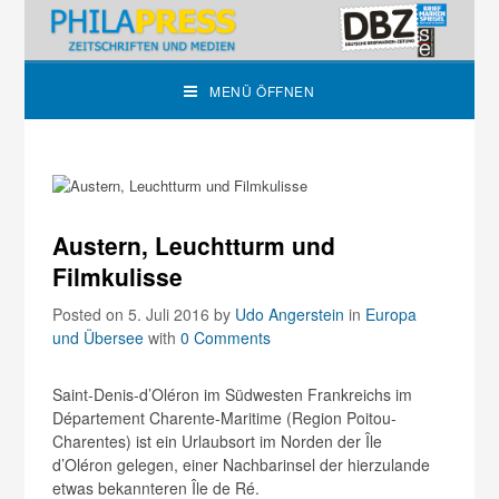
MENÜ ÖFFNEN
Austern, Leuchtturm und
Filmkulisse
Posted on 5. Juli 2016
by
Udo Angerstein
in
Europa
und Übersee
with
0 Comments
Saint-Denis-d’Oléron im Südwesten Frankreichs im
Département Charente-Maritime (Region Poitou-
Charentes) ist ein Urlaubsort im Norden der Île
d’Oléron gelegen, einer Nachbarinsel der hierzulande
etwas bekannteren Île de Ré.