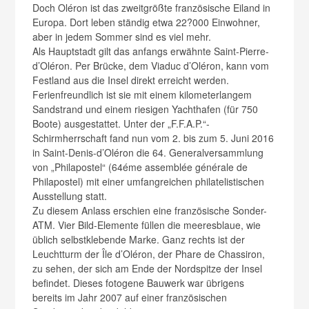
Doch Oléron ist das zweitgrößte französische Eiland in
Europa. Dort leben ständig etwa 22?000 Einwohner,
aber in jedem Sommer sind es viel mehr.
Als Hauptstadt gilt das anfangs erwähnte Saint-Pierre-
d’Oléron. Per Brücke, dem Viaduc d’Oléron, kann vom
Festland aus die Insel direkt erreicht werden.
Ferienfreundlich ist sie mit einem kilometerlangem
Sandstrand und einem riesigen Yachthafen (für 750
Boote) ausgestattet. Unter der „F.F.A.P.“-
Schirmherrschaft fand nun vom 2. bis zum 5. Juni 2016
in Saint-Denis-d’Oléron die 64. Generalversammlung
von „Philapostel“ (64éme assemblée générale de
Philapostel) mit einer umfangreichen philatelistischen
Ausstellung statt.
Zu diesem Anlass erschien eine französische Sonder-
ATM. Vier Bild-Elemente füllen die meeresblaue, wie
üblich selbstklebende Marke. Ganz rechts ist der
Leuchtturm der Île d’Oléron, der Phare de Chassiron,
zu sehen, der sich am Ende der Nordspitze der Insel
befindet. Dieses fotogene Bauwerk war übrigens
bereits im Jahr 2007 auf einer französischen