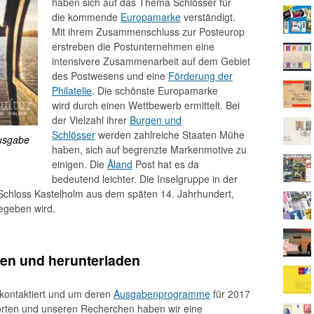
haben sich auf das Thema Schlösser für
die kommende
Europamarke
verständigt.
Mit ihrem Zusammenschluss zur Posteurop
erstreben die Postunternehmen eine
intensivere Zusammenarbeit auf dem Gebiet
des Postwesens und eine
Förderung der
Philatelie
. Die schönste Europamarke
wird durch einen Wettbewerb ermittelt. Bei
der Vielzahl ihrer
Burgen und
Schlösser
werden zahlreiche Staaten Mühe
usgabe
haben, sich auf begrenzte Markenmotive zu
einigen. Die
Åland
Post hat es da
bedeutend leichter. Die Inselgruppe in der
 Schloss Kastelholm aus dem späten 14. Jahrhundert,
egeben wird.
sen und herunterladen
kontaktiert und um deren
Ausgabenprogramme
für 2017
rten und unseren Recherchen haben wir eine