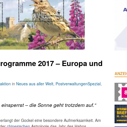
programme 2017 – Europa und
ANZE
ktion
in
Neues aus aller Welt
,
PostverwaltungenSpezial
,
insperrst – die Sonne geht trotzdem auf.“
17 erlangt der Gockel eine besondere Aufmerksamkeit. Am
 der
chinesischen
Astrologie das Jahr des Hahns.