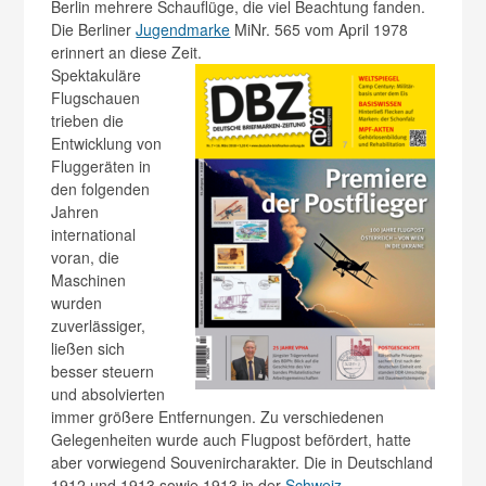
Berlin mehrere Schauflüge, die viel Beachtung fanden.
Die Berliner
Jugendmarke
MiNr. 565 vom April 1978
erinnert an diese Zeit.
Spektakuläre
Flugschauen
trieben die
Entwicklung von
Fluggeräten in
den folgenden
Jahren
international
voran, die
Maschinen
wurden
zuverlässiger,
ließen sich
besser steuern
und absolvierten
immer größere Entfernungen. Zu verschiedenen
Gelegenheiten wurde auch Flugpost befördert, hatte
aber vorwiegend Souvenircharakter. Die in Deutschland
1912 und 1913 sowie 1913 in der
Schweiz