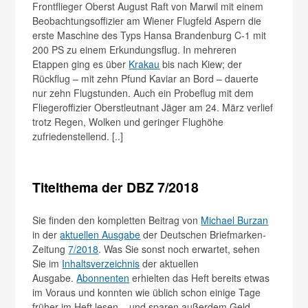
Frontflieger Oberst August Raft von Marwil mit einem
Beobachtungsoffizier am Wiener Flugfeld Aspern die
erste Maschine des Typs Hansa Brandenburg C-1 mit
200 PS zu einem Erkundungsflug. In mehreren
Etappen ging es über
Krakau
bis nach Kiew; der
Rückflug – mit zehn Pfund Kaviar an Bord – dauerte
nur zehn Flugstunden. Auch ein Probeflug mit dem
Fliegeroffizier Oberstleutnant Jäger am 24. März verlief
trotz Regen, Wolken und geringer Flughöhe
zufriedenstellend. [..]
Titelthema der DBZ 7/2018
Sie finden den kompletten Beitrag von
Michael Burzan
in der
aktuellen Ausgabe
der Deutschen Briefmarken-
Zeitung
7/2018
. Was Sie sonst noch erwartet, sehen
Sie im
Inhaltsverzeichnis
der aktuellen
Ausgabe.
Abonnenten
erhielten das Heft bereits etwas
im Voraus und konnten wie üblich schon einige Tage
früher im Heft lesen – und sparen außerdem Geld