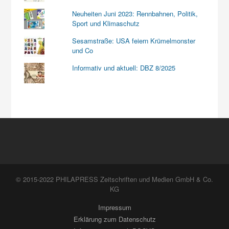
Neuheiten Juni 2023: Rennbahnen, Politik,
Sport und Klimaschutz
Sesamstraße: USA feiern Krümelmonster
und Co
Informativ und aktuell: DBZ 8/2025
© 2015-2022 PHILAPRESS Zeitschriften und Medien GmbH & Co.
KG
Impressum
Erklärung zum Datenschutz