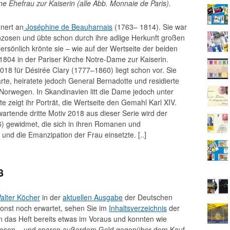
ne Ehefrau zur Kaiserin (alle Abb. Monnaie de Paris).
nert an
Joséphine de Beauharnais
(1763– 1814). Sie war
nzosen und übte schon durch ihre adlige Herkunft großen
ersönlich krönte sie – wie auf der Wertseite der beiden
 1804 in der Pariser Kirche Notre-Dame zur Kaiserin.
18 für Désirée Clary (1777–1860) liegt schon vor. Sie
te, heiratete jedoch General Bernadotte und residierte
orwegen. In Skandinavien litt die Dame jedoch unter
e zeigt ihr Porträt, die Wertseite den Gemahl Karl XIV.
rtende dritte Motiv 2018 aus dieser Serie wird der
6) gewidmet, die sich in ihren Romanen und
 und die Emanzipation der Frau einsetzte. [..]
8
alter Köcher
in der
aktuellen Ausgabe
der Deutschen
sonst noch erwartet, sehen Sie im
Inhaltsverzeichnis
der
n das Heft bereits etwas im Voraus und konnten wie
ft lesen – und sparen außerdem Geld gegenüber dem Kauf