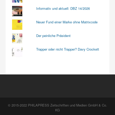
Informativ und aktuell: DBZ 14/2026
Neuer Fund einer Marke ohne Matrixcode
Der peinliche Präsident
Trapper oder nicht Trapper? Davy Crockett
© 2015-2022 PHILAPRESS Zeitschriften und Medien GmbH & Co.
KG