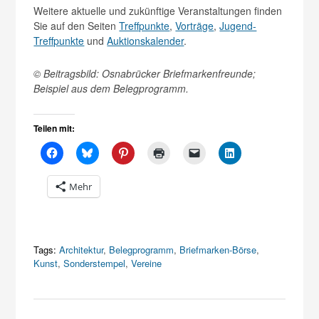
Weitere aktuelle und zukünftige Veranstaltungen finden
Sie auf den Seiten
Treffpunkte
,
Vorträge
,
Jugend-
Treffpunkte
und
Auktionskalender
.
© Beitragsbild: Osnabrücker Briefmarkenfreunde;
Beispiel aus dem Belegprogramm.
Teilen mit:
Mehr
Tags:
Architektur
,
Belegprogramm
,
Briefmarken-Börse
,
Kunst
,
Sonderstempel
,
Vereine