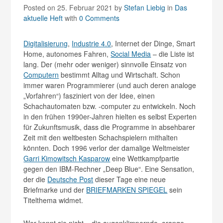
Posted on 25. Februar 2021
by
Stefan Liebig
in
Das
aktuelle Heft
with
0 Comments
Digitalisierung
,
Industrie 4.0
, Internet der Dinge, Smart
Home, autonomes Fahren,
Social Media
– die Liste ist
lang. Der (mehr oder weniger) sinnvolle Einsatz von
Computern
bestimmt Alltag und Wirtschaft. Schon
immer waren Programmierer (und auch deren analoge
„Vorfahren“) fasziniert von der Idee, einen
Schachautomaten bzw. -computer zu entwickeln. Noch
in den frühen 1990er-Jahren hielten es selbst Experten
für Zukunftsmusik, dass die Programme in absehbarer
Zeit mit den weltbesten Schachspielern mithalten
könnten. Doch 1996 verlor der damalige Weltmeister
Garri Kimowitsch Kasparow
eine Wettkampfpartie
gegen den IBM-Rechner „Deep Blue“. Eine Sensation,
der die
Deutsche Post
dieser Tage eine neue
Briefmarke und der
BRIEFMARKEN SPIEGEL
sein
Titelthema widmet.
Wer kennt sie nicht – die augenklimpernde, orange