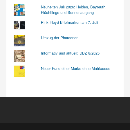
Neuheiten Juli 2026: Helden, Bayreuth,
Flüchtlinge und Sonnenaufgang
Pink Floyd Briefmarken am 7. Juli
Umzug der Pharaonen
Informativ und aktuell: DBZ 8/2025
Neuer Fund einer Marke ohne Matrixcode