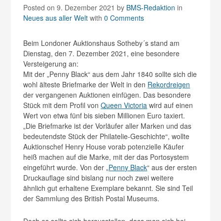
Posted on 9. Dezember 2021
by
BMS-Redaktion
in
Neues aus aller Welt
with
0 Comments
Beim Londoner Auktionshaus Sotheby´s stand am
Dienstag, den 7. Dezember 2021, eine besondere
Versteigerung an:
Mit der „Penny Black“ aus dem Jahr 1840 sollte sich die
wohl älteste Briefmarke der Welt in den
Rekordreigen
der vergangenen Auktionen einfügen. Das besondere
Stück mit dem Profil von
Queen Victoria
wird auf einen
Wert von etwa fünf bis sieben Millionen Euro taxiert.
„Die Briefmarke ist der Vorläufer aller Marken und das
bedeutendste Stück der Philatelie-Geschichte“, wollte
Auktionschef Henry House vorab potenzielle Käufer
heiß machen auf die Marke, mit der das Portosystem
eingeführt wurde. Von der „
Penny Black
“ aus der ersten
Druckauflage sind bislang nur noch zwei weitere
ähnlich gut erhaltene Exemplare bekannt. Sie sind Teil
der Sammlung des British Postal Museums.
Doch es sollte sich herausstellen, dass man sich bei