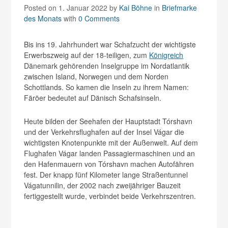
Posted on 1. Januar 2022
by
Kai Böhne
in
Briefmarke
des Monats
with
0 Comments
Bis ins 19. Jahrhundert war Schafzucht der wichtigste
Erwerbszweig auf der 18-teiligen, zum
Königreich
Dänemark gehörenden Inselgruppe im Nordatlantik
zwischen Island, Norwegen und dem Norden
Schottlands. So kamen die Inseln zu ihrem Namen:
Färöer bedeutet auf Dänisch Schafsinseln.
Heute bilden der Seehafen der Hauptstadt Tórshavn
und der Verkehrsflughafen auf der Insel Vágar die
wichtigsten Knotenpunkte mit der Außenwelt. Auf dem
Flughafen Vágar landen Passagiermaschinen und an
den Hafenmauern von Tórshavn machen Autofähren
fest. Der knapp fünf Kilometer lange Straßentunnel
Vágatunnilin, der 2002 nach zweijähriger Bauzeit
fertiggestellt wurde, verbindet beide Verkehrszentren.