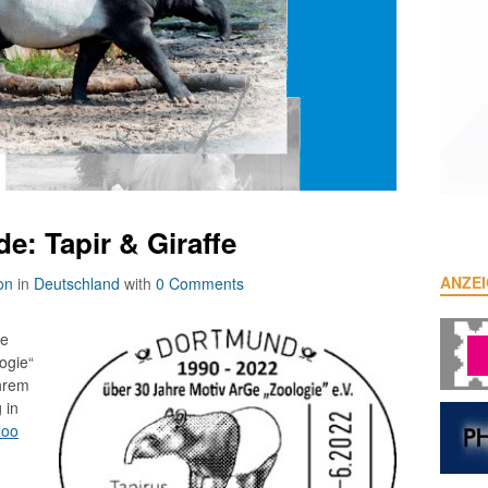
: Tapir & Giraffe
ANZE
on
in
Deutschland
with
0 Comments
se
ogie“
ihrem
 in
Zoo