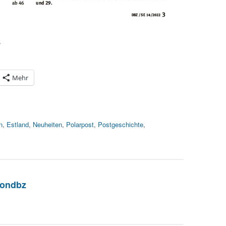
g
Mehr
n
,
Estland
,
Neuheiten
,
Polarpost
,
Postgeschichte
,
iondbz