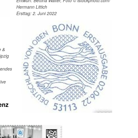
Entwurf: Bettina Walter, Foto © istockphoto.com/
Hermann Littich
Ersttag: 2. Juni 2022
e &
ipzig
erendes
ive
enz