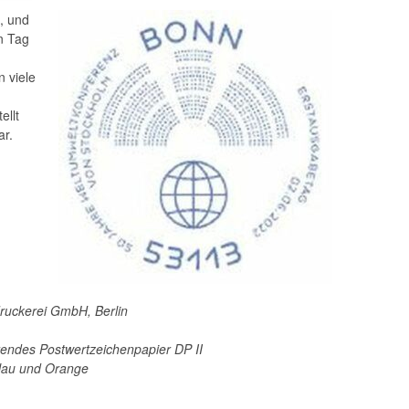
, und
n Tag
 viele
ellt
ar.
ruckerei GmbH, Berlin
erendes Postwertzeichenpapier DP II
Blau und Orange