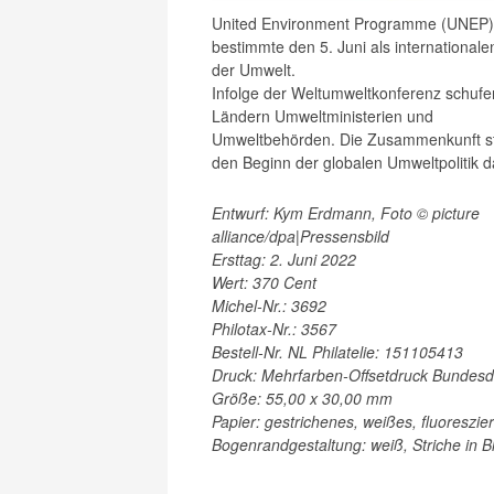
United Environment Programme (UNEP)
bestimmte den 5. Juni als internationale
der Umwelt.
Infolge der Weltumweltkonferenz schufen
Ländern Umweltministerien und
Umweltbehörden. Die Zusammenkunft st
den Beginn der globalen Umweltpolitik d
Entwurf: Kym Erdmann, Foto © picture
alliance/dpa|Pressensbild
Ersttag: 2. Juni 2022
Wert: 370 Cent
Michel-Nr.: 3692
Philotax-Nr.: 3567
Bestell-Nr. NL Philatelie: 151105413
Druck: Mehrfarben-Offsetdruck Bundesd
Größe: 55,00 x 30,00 mm
Papier: gestrichenes, weißes, fluoreszi
Bogenrandgestaltung: weiß, Striche in 