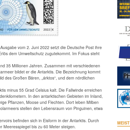
 Ausgabe vom 2. Juni 2022 setzt die Deutsche Post ihre
 Erlös dem Umweltschutz zugutekommt. Im Fokus steht
rund 35 Millionen Jahren. Zusammen mit verschiedenen
armeer bildet er die Antarktis. Die Bezeichnung kommt
ld des Großen Bären, „árktos“, und dem nördlichen
rktis minus 55 Grad Celsius kalt. Die Fallwinde erreichen
enkilometern. In den antarktischen Gebieten im Inland,
einige Pflanzen, Moose und Flechten. Dort leben Milben
olarmeers stellen den Lebensraum von Pinguinen, etwa
voirs befinden sich in Eisform in der Antarktis. Durch
MEIST
r Meeresspiegel bis zu 60 Meter steigen.