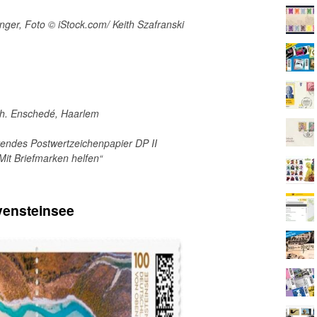
ünger, Foto © iStock.com/ Keith Szafranski
oh. Enschedé, Haarlem
erendes Postwertzeichenpapier DP II
Mit Briefmarken helfen“
vensteinsee