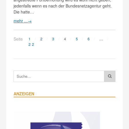
jedenfalls wenn es nach der Bundesnetzagentur geht.
Die hatte…
mehr ...
→
Seite
1
2
3
4
5
6
…
22
ANZEIGEN