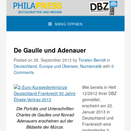
MENÜ ÖFFNEN
De Gaulle und Adenauer
Posted on 26. September 2012
by
Torsten Berndt
in
Deutschland
,
Europa und Übersee
,
Numismatik
with
0
Comments
Wie bereits in Heft
12/2012 Ihrer DBZ
gemeldet,
erscheint am 22.
Die Porträts und Unterschriften
Januar 2013 in
Charles de Gaulles und Konrad
Deutschland und
Adenauers erscheinen auf der
Frankreich eine
Bildseite der Münze.
motivgleiche 2-